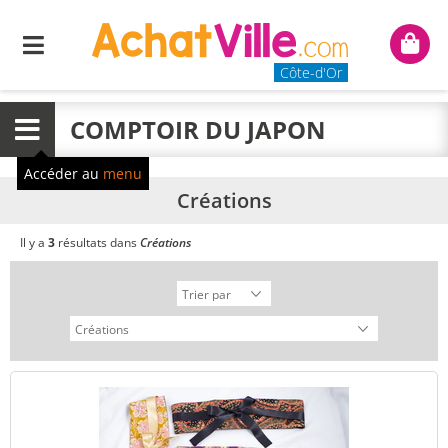
Menu
Mon
panie
Côte-d'Or
COMPTOIR DU JAPON
Menu
Accéder au
menu
Créations
Il y a
3
résultats dans
Créations