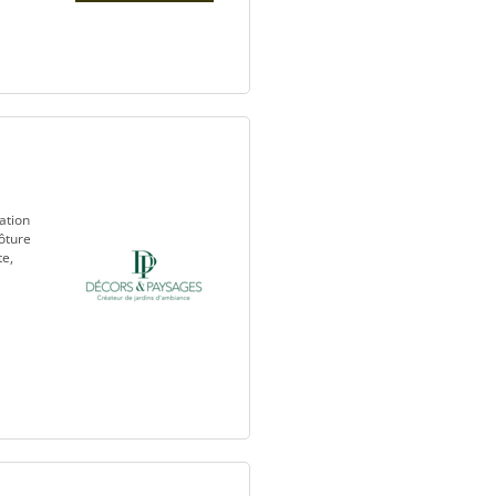
ation
ôture
te,