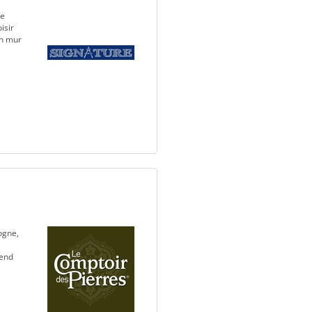
de
isir
un mur
ogne,
rend