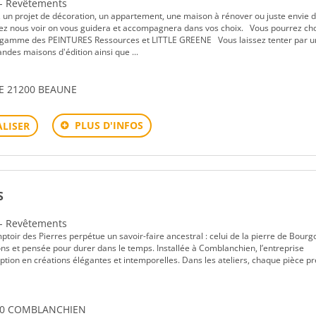
 - Revêtements
un projet de décoration, un appartement, une maison à rénover ou juste envie 
nez nous voir on vous guidera et accompagnera dans vos choix. Vous pourrez cho
ge gamme des PEINTURES Ressources et LITTLE GREENE Vous laissez tenter par 
andes maisons d'édition ainsi que ...
E 21200 BEAUNE
PLUS D'INFOS
LISER
S
 - Revêtements
oir des Pierres perpétue un savoir-faire ancestral : celui de la pierre de Bourg
ons et pensée pour durer dans le temps. Installée à Comblanchien, l’entreprise
tion en créations élégantes et intemporelles. Dans les ateliers, chaque pièce p
00 COMBLANCHIEN