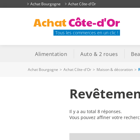
Achat Bourgogne
Achat Côte-d'Or
Achat
Côte-d'Or
Tous les commerces en un clic !
Alimentation
Auto & 2 roues
Bea
Achat Bourgogne
>
Achat Côte-d'Or
>
Maison & décoration
>
Revêtement
Il y a au total 8 réponses.
Vous pouvez affiner votre recher