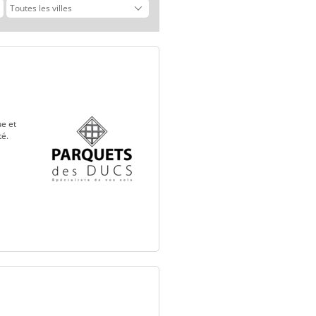
ue et
té.