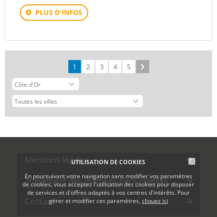
PLUS D'INFOS
1
2
3
4
5
Suivant
Mentions légales
UTILISATION DE COOKIES
En poursuivant votre navigation sans modifier vos paramètres
Traitement des données personnelles
de cookies, vous acceptez l'utilisation des cookies pour disposer
de services et d'offres adaptés à vos centres d'intérêts. Pour
Contact
gérer et modifier ces paramètres,
cliquez ici