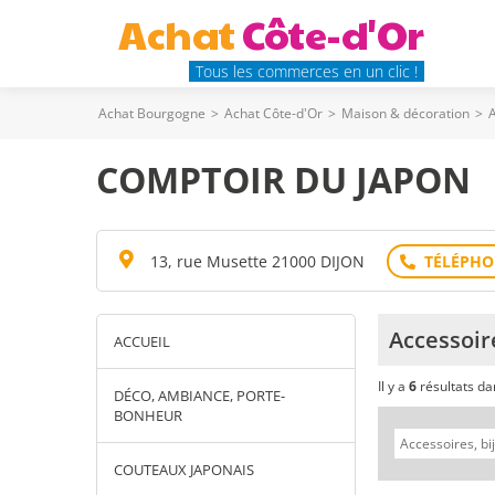
Achat
Côte-d'Or
Tous les commerces en un clic !
Achat Bourgogne
>
Achat Côte-d'Or
>
Maison & décoration
>
A
COMPTOIR DU JAPON
13, rue Musette 21000 DIJON
Accessoir
ACCUEIL
Il y a
6
résultats d
DÉCO, AMBIANCE, PORTE-
BONHEUR
COUTEAUX JAPONAIS