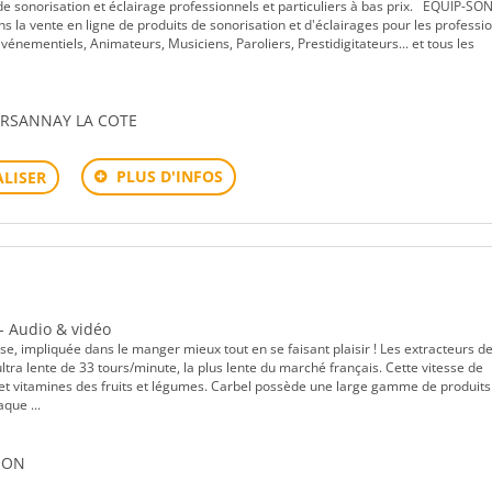
de sonorisation et éclairage professionnels et particuliers à bas prix. EQUIP-SON
s la vente en ligne de produits de sonorisation et d'éclairages pour les professi
 Événementiels, Animateurs, Musiciens, Paroliers, Prestidigitateurs... et tous les
ARSANNAY LA COTE
PLUS D'INFOS
LISER
 - Audio & vidéo
e, impliquée dans le manger mieux tout en se faisant plaisir ! Les extracteurs de
ultra lente de 33 tours/minute, la plus lente du marché français. Cette vitesse de
 et vitamines des fruits et légumes. Carbel possède une large gamme de produits
que ...
IJON