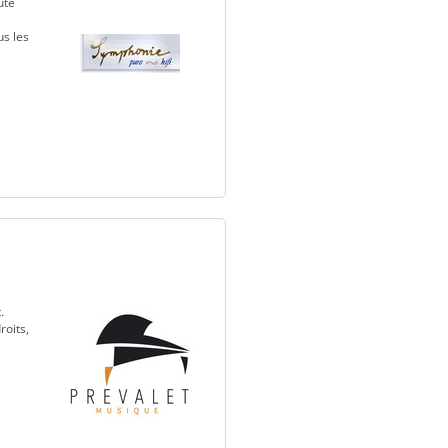
ute
us les
.
roits,