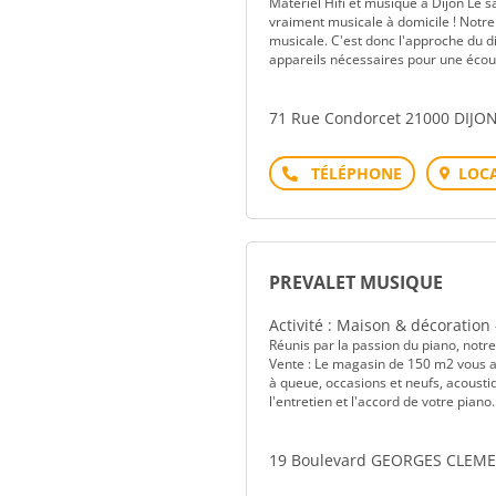
Matériel Hifi et musique à Dijon Le
vraiment musicale à domicile ! Notre
musicale. C'est donc l'approche du di
appareils nécessaires pour une écoute
71 Rue Condorcet 21000 DIJO
Téléphone
LOCA
PREVALET MUSIQUE
Activité : Maison & décoration
Réunis par la passion du piano, notr
Vente : Le magasin de 150 m2 vous ac
à queue, occasions et neufs, acousti
l'entretien et l'accord de votre piano.
19 Boulevard GEORGES CLEM