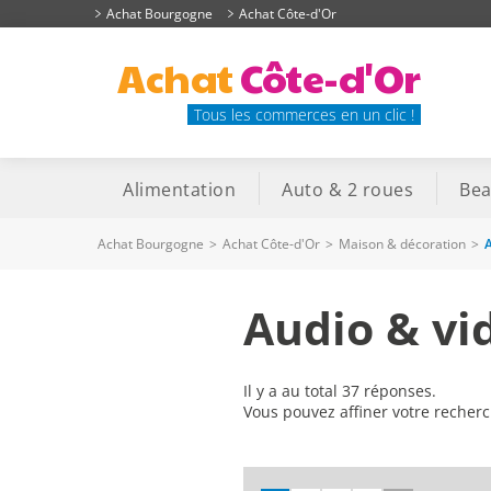
Achat Bourgogne
Achat Côte-d'Or
Achat
Côte-d'Or
Tous les commerces en un clic !
Alimentation
Auto & 2 roues
Bea
Achat Bourgogne
>
Achat Côte-d'Or
>
Maison & décoration
>
A
Audio & vi
Il y a au total 37 réponses.
Vous pouvez affiner votre recher