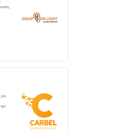
-
onnels,
 jus
 qui