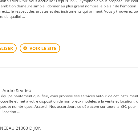
 salon SYMPHONIE vous accueille ! Depuis 1992, Symphonie vous propose une éco
 ambition demeure simple : donner au plus grand nombre le plaisir de l'émotion
rect… le respect des artistes et des instruments qui priment. Vous y trouverez to
 de qualité ...
N
LISER
VOIR LE SITE
 - Audio & vidéo
e équipe hautement qualifiée, vous propose ses services autour de cet instrument
cueille et met à votre disposition de nombreux modèles à la vente et location : d
ques et numériques. Accord : Nos accordeurs se déplacent sur toute la BFC pour
 Location ...
ENCEAU 21000 DIJON