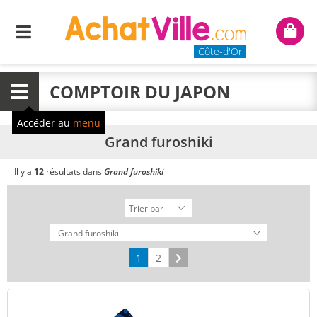
Menu
Mon
panie
Côte-d'Or
COMPTOIR DU JAPON
Menu
Accéder au
menu
Grand furoshiki
Il y a
12
résultats dans
Grand furoshiki
1
2
Suivant