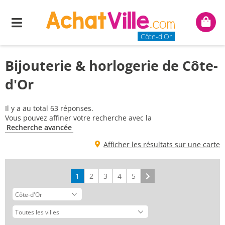
Menu
Mon
panie
Côte-d'Or
Bijouterie & horlogerie de Côte-
d'Or
Il y a au total 63 réponses.
Vous pouvez affiner votre recherche avec la
Recherche avancée
Afficher les résultats sur une carte
1
2
3
4
5
Suivant