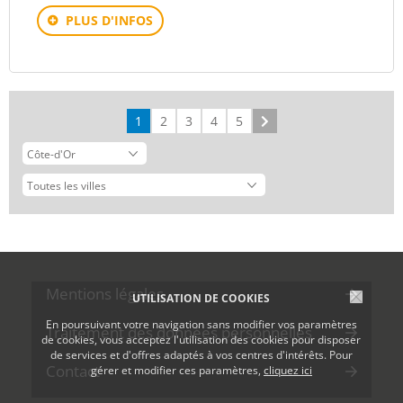
PLUS D'INFOS
1
2
3
4
5
Suivant
Mentions légales
UTILISATION DE COOKIES
En poursuivant votre navigation sans modifier vos paramètres
Traitement des données personnelles
de cookies, vous acceptez l'utilisation des cookies pour disposer
de services et d'offres adaptés à vos centres d'intérêts. Pour
Contact
gérer et modifier ces paramètres,
cliquez ici