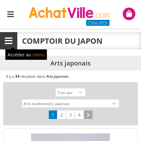
Menu
Mon
panie
Côte-d'Or
COMPTOIR DU JAPON
Menu
Accéder au
menu
Arts japonais
Il y a
34
résultats dans
Arts japonais
1
2
3
4
Suivant