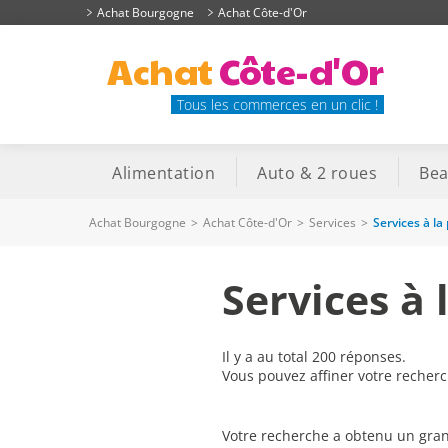
Achat Bourgogne
Achat Côte-d'Or
Achat
Côte-d'Or
Tous les commerces en un clic !
Alimentation
Auto & 2 roues
Bea
Achat Bourgogne
>
Achat Côte-d'Or
>
Services
>
Services à l
Services à
Il y a au total 200 réponses.
Vous pouvez affiner votre recher
Votre recherche a obtenu un gran