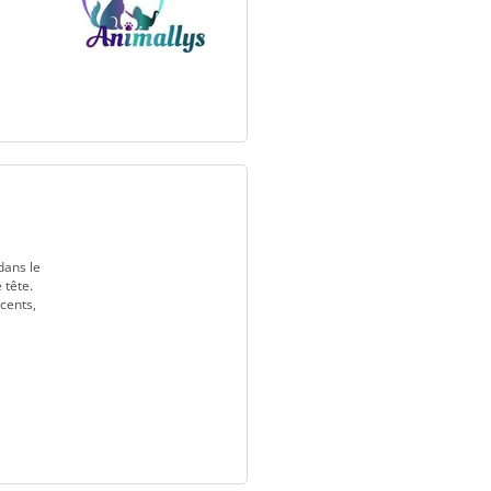
dans le
 tête.
cents,