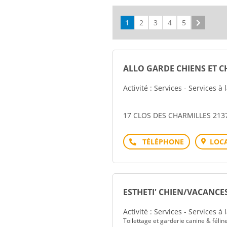
1
2
3
4
5
Suivant
ALLO GARDE CHIENS ET C
Activité : Services - Services à
17 CLOS DES CHARMILLES 213
Téléphone
LOCA
ESTHETI' CHIEN/VACANCE
Activité : Services - Services à
Toilettage et garderie canine & féli