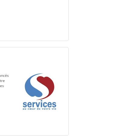
nancés
tre
des