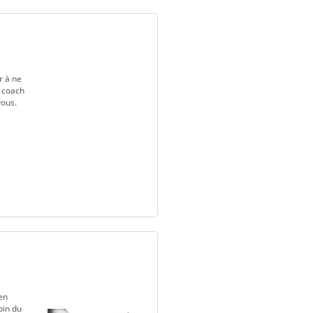
r à ne
e coach
vous.
en
oin du