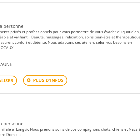
 la personne
ents privés et professionnels pour vous permettre de vous évader du quotidien,
ble et vivifiant. Beauté, massages, relaxation, soins bien-être et thérapeutique
assurent confort et détente. Nous adaptons ces ateliers selon vos besoins en
s LOCAUX.
EAUNE
PLUS D'INFOS
LISER
 la personne
amiliale à Longvic Nous prenons soins de vos compagnons chats, chiens et Nacs à
tre Domicile.