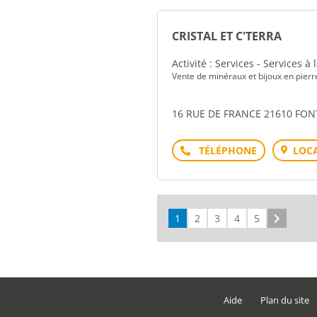
CRISTAL ET C'TERRA
Activité : Services - Services à
Vente de minéraux et bijoux en pierre
16 RUE DE FRANCE 21610 FON
Téléphone
LOCA
1
2
3
4
5
Suivant
Aide
Plan du site