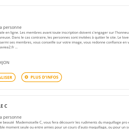
 la personne
iale en ligne. Les membres avant toute inscription doivent s'engager sur l'honneu
euse. Dans le cas contraire, les personnes sont invitées à quitter le site. Le lov
parmi ses membres, vous conseille sur votre image, vous redonne confiance en 
aviea2.fr ...
DIJON
PLUS D'INFOS
LISER
E C
 la personne
re beauté Mademoiselle C, vous fera découvrir les rudiments du maquillage pro 
éable moment seule ou entre amies pour un cours d'auto maquillage, ou pour un s