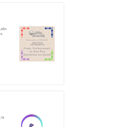
 afin
s.
 la