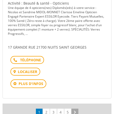
Activité : Beauté & santé - Opticiens
Une équipe de 4 opticiens(nes) Diplomés(eés) à votre service :
Nicolas et Sandrine MIDOL-MONNET Clarisse Emeline Opticien
Engagé Partenaire Expert ESSILOR Eyecode. Tiers Payant Mutuelles,
100% Santé ( Zéro reste à charge). Votre 2ème paire offerte avec
verres ESSILOR, simple foyer ou progressif blanc, pour l'achat d'un
équipement complet (1 monture + 2 verres). SPÉCIALITÉS: Verres
Progressifs, ...
17 GRANDE RUE 21700 NUITS SAINT GEORGES
Téléphone
LOCALISER
PLUS D'INFOS
1
2
3
4
5
Suivant