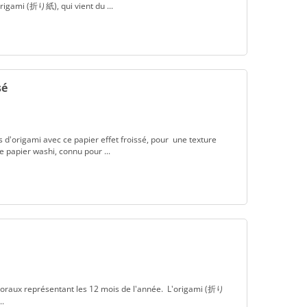
'origami (折り紙), qui vient du ...
sé
s d'origami avec ce papier effet froissé, pour une texture
e papier washi, connu pour ...
 floraux représentant les 12 mois de l'année. L'origami (折り
..