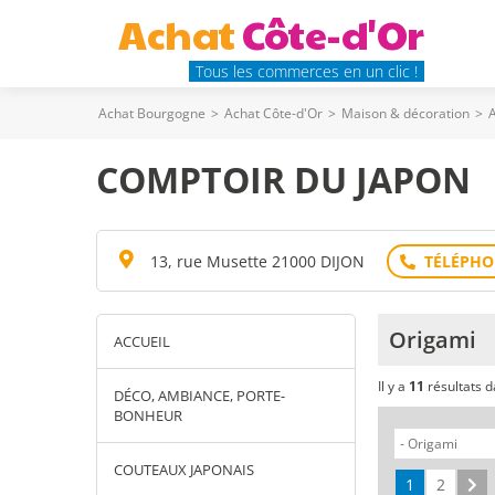
Achat
Côte-d'Or
Tous les commerces en un clic !
Achat Bourgogne
>
Achat Côte-d'Or
>
Maison & décoration
>
A
COMPTOIR DU JAPON
13, rue Musette 21000 DIJON
Origami
ACCUEIL
Il y a
11
résultats 
DÉCO, AMBIANCE, PORTE-
BONHEUR
COUTEAUX JAPONAIS
1
2
Su