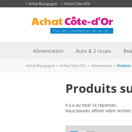
Achat Bourgogne
Achat Côte-d'Or
Achat
Côte-d'Or
Tous les commerces en un clic !
Alimentation
Auto & 2 roues
Bea
Achat Bourgogne
>
Achat Côte-d'Or
>
Alimentation
>
Produits
Produits s
Il y a au total 14 réponses.
Vous pouvez affiner votre recher