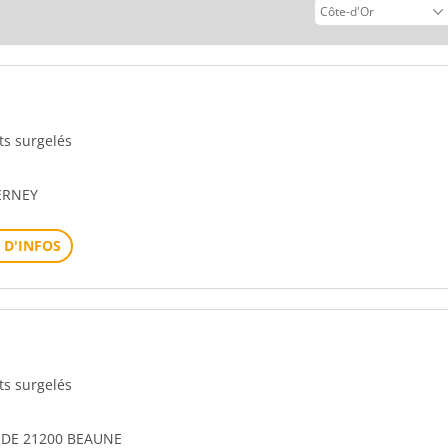
its surgelés
ERNEY
 D'INFOS
its surgelés
RDE 21200 BEAUNE