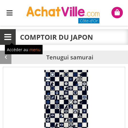
Menu
Mon
panie
Côte-d'Or
COMPTOIR DU JAPON
Menu
Accéder au
menu
Tenugui samurai
Produit
précédent