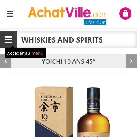
Menu
Mon
panie
Côte-d'Or
WHISKIES AND SPIRITS
Menu
Accéder au
menu
YOICHI 10 ANS 45°
Produit
Pr
précédent
su