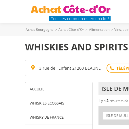
Achat
Côte-d'Or
Tous les commerces en un clic !
Achat Bourgogne
>
Achat Côte-d'Or
>
Alimentation
>
Vins, spi
WHISKIES AND SPIRITS
3 rue de l'Enfant 21200 BEAUNE
ISLE DE 
ACCUEIL
Il y a
2
résultats d
WHISKIES ECOSSAIS
WHISKY DE FRANCE