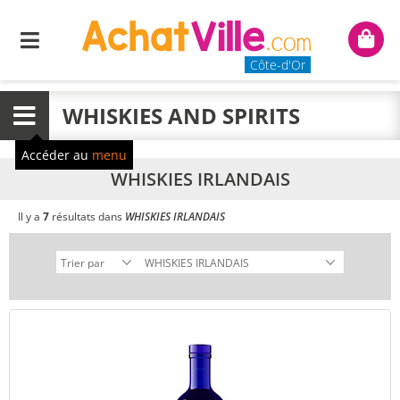
Menu
Mon
panie
Côte-d'Or
WHISKIES AND SPIRITS
Menu
Accéder au
menu
WHISKIES IRLANDAIS
Il y a
7
résultats dans
WHISKIES IRLANDAIS