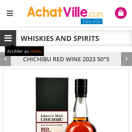
Menu
Mon
panie
Côte-d'Or
WHISKIES AND SPIRITS
Menu
Accéder au
menu
CHICHIBU RED WINE 2023 50°5
Produit
Pr
précédent
su