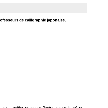
rofesseurs de calligraphie japonaise.
ls par petites pressions (toujours sous l'eau), pour