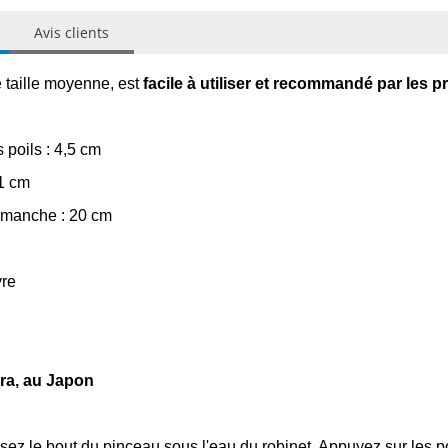
Avis clients
 taille moyenne, est
facile à utiliser et recommandé par les p
poils : 4,5 cm
1 cm
manche : 20 cm
re
ra, au Japon
sez le bout du pinceau sous l'eau du robinet. Appuyez sur les poi