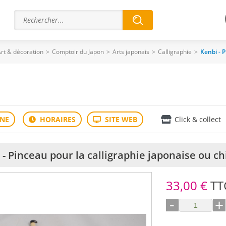
rt & décoration
>
Comptoir du Japon
>
Arts japonais
>
Calligraphie
>
Kenbi - P
Click & collect
 - Pinceau pour la calligraphie japonaise ou ch
33,00 €
TT
-
+