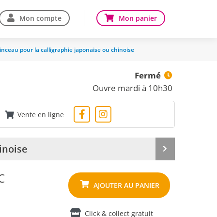
Mon compte
Mon panier
inceau pour la calligraphie japonaise ou chinoise
Fermé
Ouvre mardi à 10h30
Vente en ligne
inoise
Produit
suivant
C
Click & collect gratuit