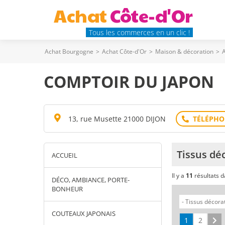
Achat
Côte-d'Or
Tous les commerces en un clic !
Achat Bourgogne
>
Achat Côte-d'Or
>
Maison & décoration
>
A
COMPTOIR DU JAPON
13, rue Musette 21000 DIJON
Tissus déc
ACCUEIL
Il y a
11
résultats 
DÉCO, AMBIANCE, PORTE-
BONHEUR
COUTEAUX JAPONAIS
1
2
Su