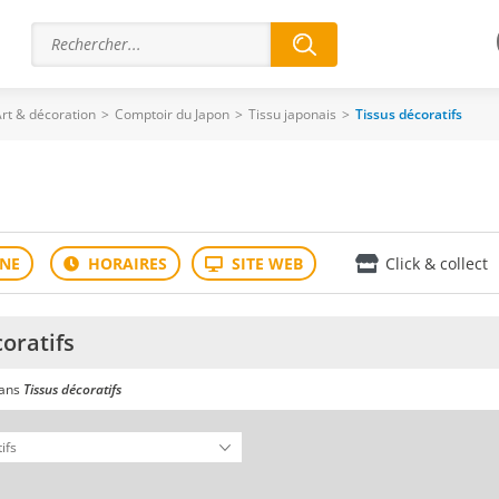
rt & décoration
>
Comptoir du Japon
>
Tissu japonais
>
Tissus décoratifs
Click & collect
oratifs
dans
Tissus décoratifs
ivant