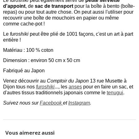
Le
furoshiki
peut également servir de
petite serviette
d'appoint
, de
sac de transport
pour la boîte à bento (boîte-
repas) ou pour tout autre chose.
On peut aussi l'utiliser pour
recouvrir une boîte de mouchoirs en papier ou même
comme cache-pot !
Le
furoshiki
peut être plié de 1001 façons, c'est un art à part
entière !
Matériau : 100 % coton
Dimension : environ 50 cm x 50 cm
Fabriqué au Japon
Venez découvrir au
Comptoir du Japon
13 rue Musette à
Dijon tous nos
furoshiki
..., les
anses
pour en faire un sac, et
d'autres tissus traditionnels japonais comme le
tenugui
.
Suivez nous sur
Facebook
et
Instagram
.
Vous aimerez aussi