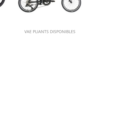
VAE PLIANTS DISPONIBLES
COURSE ALUMINI