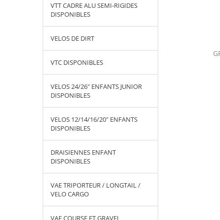
VTT CADRE ALU SEMI-RIGIDES
DISPONIBLES
VELOS DE DIRT
LIGATOIRE POUR
OPTIONS SMART TRAINER ET HOME
G
T DE VELO
VTC DISPONIBLES
TRAINER DISPONIBLES
VELOS 24/26" ENFANTS JUNIOR
DISPONIBLES
VELOS 12/14/16/20" ENFANTS
DISPONIBLES
DRAISIENNES ENFANT
DISPONIBLES
VAE TRIPORTEUR / LONGTAIL /
VELO CARGO
VAE COURSE ET GRAVEL