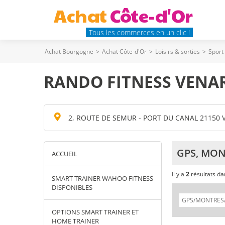
Achat
Côte-d'Or
Tous les commerces en un clic !
Achat Bourgogne
>
Achat Côte-d'Or
>
Loisirs & sorties
>
Sport
RANDO FITNESS VENAR
2, ROUTE DE SEMUR - PORT DU CANAL 21150
GPS, MON
ACCUEIL
Il y a
2
résultats d
SMART TRAINER WAHOO FITNESS
DISPONIBLES
OPTIONS SMART TRAINER ET
HOME TRAINER