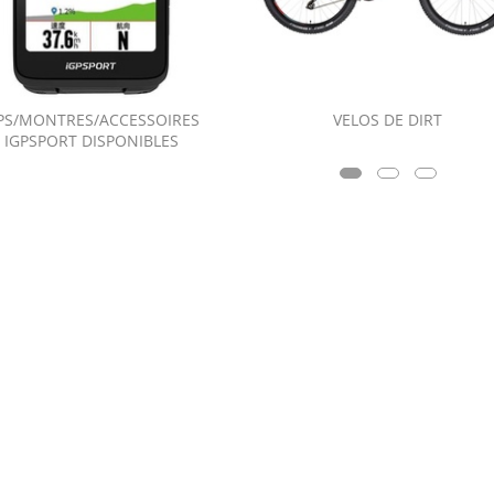
PS/MONTRES/ACCESSOIRES
VELOS DE DIRT
IGPSPORT DISPONIBLES