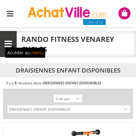
Menu
Mon
panie
Côte-d'Or
RANDO FITNESS VENAREY
Menu
CYCLES
Accéder au
menu
DRAISIENNES ENFANT DISPONIBLES
Il y a
5
résultats dans
DRAISIENNES ENFANT DISPONIBLES