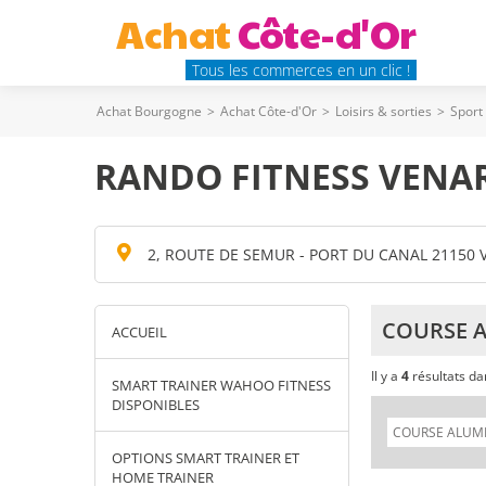
Achat
Côte-d'Or
Tous les commerces en un clic !
Achat Bourgogne
>
Achat Côte-d'Or
>
Loisirs & sorties
>
Sport
RANDO FITNESS VENAR
2, ROUTE DE SEMUR - PORT DU CANAL 21150
COURSE A
ACCUEIL
Il y a
4
résultats d
SMART TRAINER WAHOO FITNESS
DISPONIBLES
OPTIONS SMART TRAINER ET
HOME TRAINER