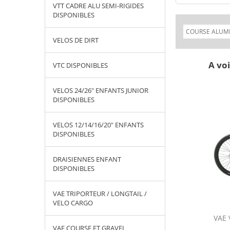
VTT CADRE ALU SEMI-RIGIDES
DISPONIBLES
VELOS DE DIRT
A voi
VTC DISPONIBLES
VELOS 24/26" ENFANTS JUNIOR
DISPONIBLES
VELOS 12/14/16/20" ENFANTS
DISPONIBLES
DRAISIENNES ENFANT
DISPONIBLES
VAE TRIPORTEUR / LONGTAIL /
VELO CARGO
BONE COURSE /
GPS, MONTRES ET ACCESSOIRES
VAE 
SPONIBLES
GARMIN DISPONIBLES
VAE COURSE ET GRAVEL