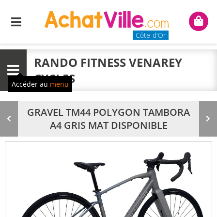
Menu
Mon
panie
Côte-d'Or
RANDO FITNESS VENAREY
Menu
CYCLES
Accéder au
menu
GRAVEL TM44 POLYGON TAMBORA
Produit
Pr
A4 GRIS MAT DISPONIBLE
précédent
su