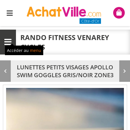
Menu
Mon
panie
Côte-d'Or
RANDO FITNESS VENAREY
Menu
CYCLES
Accéder au
menu
LUNETTES PETITS VISAGES APOLLO
Produit
Pr
SWIM GOGGLES GRIS/NOIR ZONE3
précédent
su