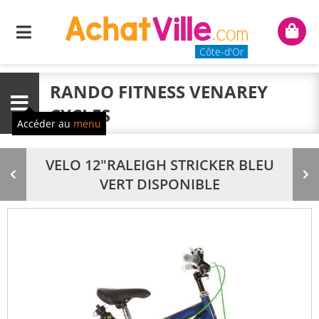
Menu
Mon
panie
Côte-d'Or
RANDO FITNESS VENAREY
Menu
CYCLES
Accéder au
menu
VELO 12"RALEIGH STRICKER BLEU
Produit
Pr
VERT DISPONIBLE
précédent
su