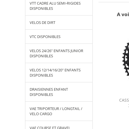
VTT CADRE ALU SEMI-RIGIDES
DISPONIBLES
A voi
VELOS DE DIRT
VTC DISPONIBLES
VELOS 24/26" ENFANTS JUNIOR
DISPONIBLES
VELOS 12/14/16/20" ENFANTS
DISPONIBLES
DRAISIENNES ENFANT
DISPONIBLES
11-50 TYPE HG
CASSETTE 10V 11-46 TYPE HG
CASS
L DISPONIBLES
SHIMANO/SRAM GURPIL
VAE TRIPORTEUR / LONGTAIL /
DISPONIBLES
VELO CARGO
VAE COURSE ET GRAVEL