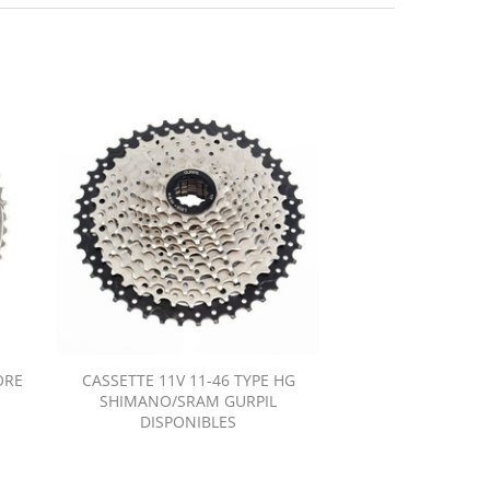
ORE
CASSETTE 11V 11-46 TYPE HG
CASSETTE 12V 11
SHIMANO/SRAM GURPIL
DISPO
DISPONIBLES