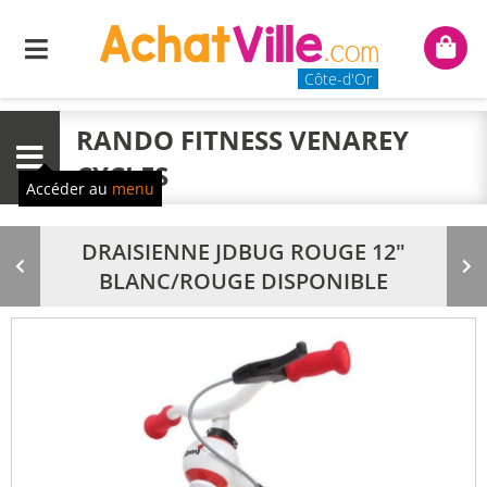
Menu
Mon
panie
Côte-d'Or
RANDO FITNESS VENAREY
Menu
CYCLES
Accéder au
menu
DRAISIENNE JDBUG ROUGE 12"
Produit
Pr
BLANC/ROUGE DISPONIBLE
précédent
su