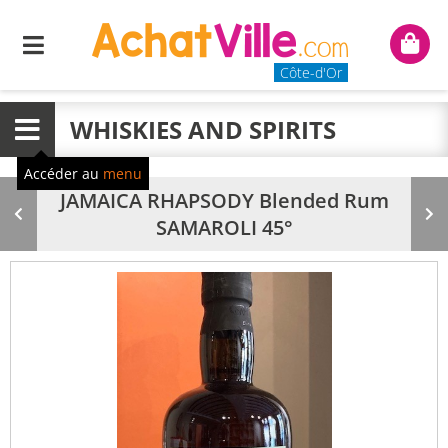
Menu
Mon
panie
Côte-d'Or
WHISKIES AND SPIRITS
Menu
Accéder au
menu
JAMAICA RHAPSODY Blended Rum
Produit
Pr
SAMAROLI 45°
précédent
su