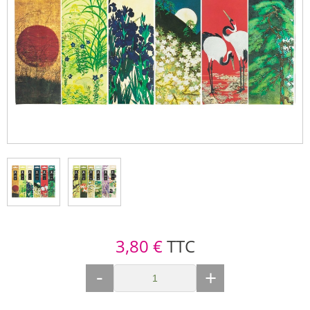
3,80 €
TTC
-
+