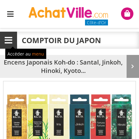
Menu
Mon
panie
Côte-d'Or
COMPTOIR DU JAPON
Menu
Accéder au
menu
Encens Japonais Koh-do : Santal, Jinkoh,
Pr
Hinoki, Kyoto...
su