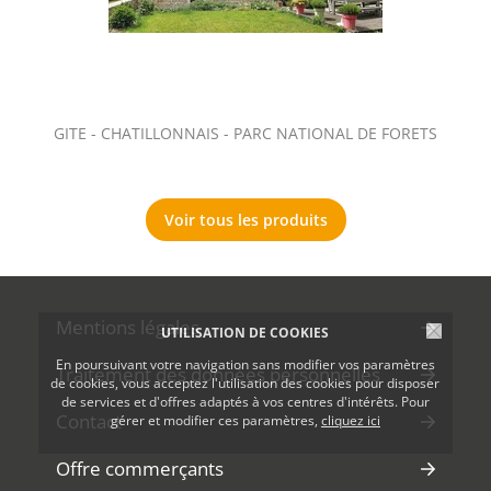
GITE - CHATILLONNAIS - PARC NATIONAL DE FORETS
Voir tous les produits
Mentions légales
UTILISATION DE COOKIES
En poursuivant votre navigation sans modifier vos paramètres
Traitement des données personnelles
de cookies, vous acceptez l'utilisation des cookies pour disposer
de services et d'offres adaptés à vos centres d'intérêts. Pour
Contact
gérer et modifier ces paramètres,
cliquez ici
Offre commerçants