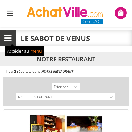
Menu
Mon
panie
Côte-d'Or
LE SABOT DE VENUS
Menu
Accéder au
menu
NOTRE RESTAURANT
Il y a
2
résultats dans
NOTRE RESTAURANT