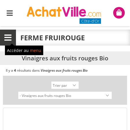
Menu
Mon
panie
Côte-d'Or
FERME FRUIROUGE
Menu
Accéder au
menu
Vinaigres aux fruits rouges Bio
Il y a
4
résultats dans
Vinaigres aux fruits rouges Bio