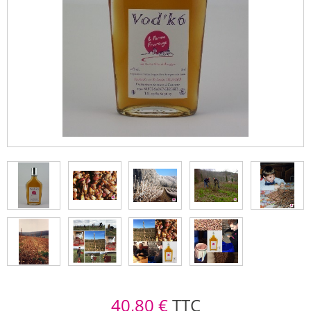
40,80 €
TTC