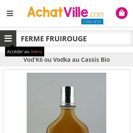
Menu
Mon
panie
Côte-d'Or
FERME FRUIROUGE
Menu
Accéder au
menu
Vod'K6 ou Vodka au Cassis Bio