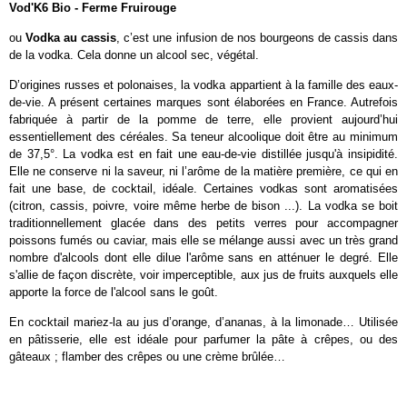
Vod'K6 Bio - Ferme Fruirouge
ou
Vodka au cassis
, c’est une infusion de nos bourgeons de cassis dans
de la vodka. Cela donne un alcool sec, végétal.
D’origines russes et polonaises, la vodka appartient à la famille des eaux-
de-vie. A présent certaines marques sont élaborées en France. Autrefois
fabriquée à partir de la pomme de terre, elle provient aujourd’hui
essentiellement des céréales. Sa teneur alcoolique doit être au minimum
de 37,5°. La vodka est en fait une eau-de-vie distillée jusqu'à insipidité.
Elle ne conserve ni la saveur, ni l’arôme de la matière première, ce qui en
fait une base, de cocktail, idéale. Certaines vodkas sont aromatisées
(citron, cassis, poivre, voire même herbe de bison ...). La vodka se boit
traditionnellement glacée dans des petits verres pour accompagner
poissons fumés ou caviar, mais elle se mélange aussi avec un très grand
nombre d'alcools dont elle dilue l'arôme sans en atténuer le degré. Elle
s'allie de façon discrète, voir imperceptible, aux jus de fruits auxquels elle
apporte la force de l'alcool sans le goût.
En cocktail mariez-la au jus d’orange, d’ananas, à la limonade… Utilisée
en pâtisserie, elle est idéale pour parfumer la pâte à crêpes, ou des
gâteaux ; flamber des crêpes ou une crème brûlée…