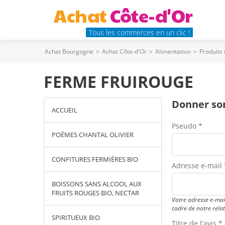
Achat
Côte-d'Or
Tous les commerces en un clic !
Achat Bourgogne
>
Achat Côte-d'Or
>
Alimentation
>
Produits
FERME FRUIROUGE
Donner son
ACCUEIL
Pseudo *
POÈMES CHANTAL OLIVIER
CONFITURES FERMIÈRES BIO
Adresse e-mail 
BOISSONS SANS ALCOOL AUX
FRUITS ROUGES BIO, NECTAR
Votre adresse e-mail
cadre de notre rela
SPIRITUEUX BIO
Titre de l'avis *