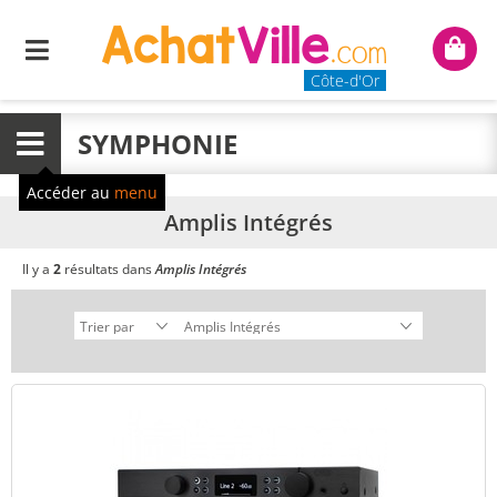
Menu
Mon
panie
Côte-d'Or
SYMPHONIE
Menu
Accéder au
menu
Amplis Intégrés
Il y a
2
résultats dans
Amplis Intégrés