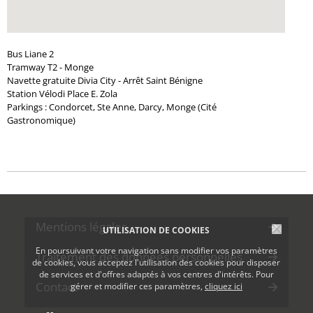
Bus Liane 2
Tramway T2 - Monge
Navette gratuite Divia City - Arrêt Saint Bénigne
Station Vélodi Place E. Zola
Parkings : Condorcet, Ste Anne, Darcy, Monge (Cité
Gastronomique)
Mentions légales
UTILISATION DE COOKIES
En poursuivant votre navigation sans modifier vos paramètres
Traitement des données personnelles
de cookies, vous acceptez l'utilisation des cookies pour disposer
de services et d'offres adaptés à vos centres d'intérêts. Pour
Contact
gérer et modifier ces paramètres,
cliquez ici