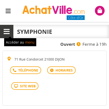
Menu
Mon
panie
Côte-d'Or
SYMPHONIE
Menu
Accéder au
menu
Ouvert
Ferme à 19h
71 Rue Condorcet 21000 DIJON