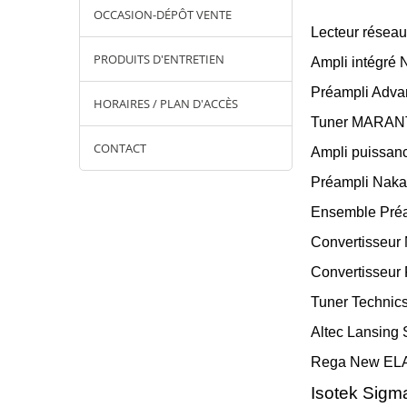
OCCASION-DÉPÔT VENTE
Lecteur résea
PRODUITS D'ENTRETIEN
Ampli intégré 
Préampli Adva
HORAIRES / PLAN D'ACCÈS
Tuner MARAN
CONTACT
Ampli puissanc
Préampli Naka
Ensemble Préa
Convertisseur
Convertisseu
Tuner Technics
Altec Lansing 
Rega New ELA 
Isotek Sigm