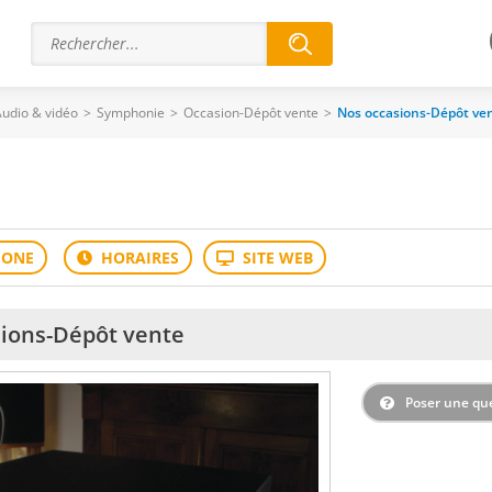
udio & vidéo
>
Symphonie
>
Occasion-Dépôt vente
>
Nos occasions-Dépôt ve
ions-Dépôt vente
Poser une qu