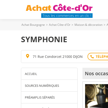
Achat
Côte-d'Or
Tous les commerces en un clic !
Achat Bourgogne
>
Achat Côte-d'Or
>
Maison & décoration
>
A
SYMPHONIE
71 Rue Condorcet 21000 DIJON
Nos occas
ACCUEIL
SOURCES NUMÉRIQUES
PRÉAMPLIS SÉPARÉS