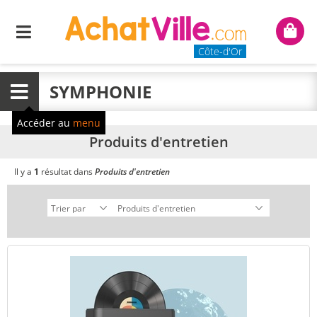
Menu
Mon
panie
Côte-d'Or
SYMPHONIE
Menu
Accéder au
menu
Produits d'entretien
Il y a
1
résultat dans
Produits d'entretien