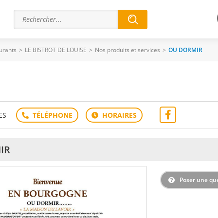
urants
>
LE BISTROT DE LOUISE
>
Nos produits et services
>
OU DORMIR
ES
IR
Poser une qu