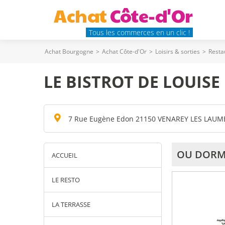
Achat
Côte-d'Or
Tous les commerces en un clic !
Achat Bourgogne
>
Achat Côte-d'Or
>
Loisirs & sorties
>
Resta
LE BISTROT DE LOUISE
7 Rue Eugène Edon 21150 VENAREY LES LAUM
OU DORM
ACCUEIL
LE RESTO
LA TERRASSE