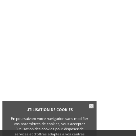
UTILISATION DE COOKIES
En poursuivant votre navigation sans modifier
vos paramètres de cookies, vous acceptez
l'utilisation des cookies pour disposer de
services et d'offres adaptés à vos centres