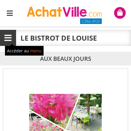
Menu
Mon
panie
Côte-d'Or
LE BISTROT DE LOUISE
Menu
Accéder au
menu
AUX BEAUX JOURS