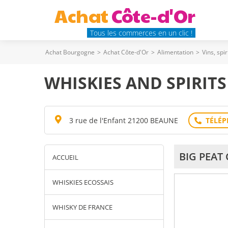
Achat
Côte-d'Or
Tous les commerces en un clic !
Achat Bourgogne
>
Achat Côte-d'Or
>
Alimentation
>
Vins, spi
WHISKIES AND SPIRITS
3 rue de l'Enfant 21200 BEAUNE
BIG PEAT 
ACCUEIL
WHISKIES ECOSSAIS
WHISKY DE FRANCE