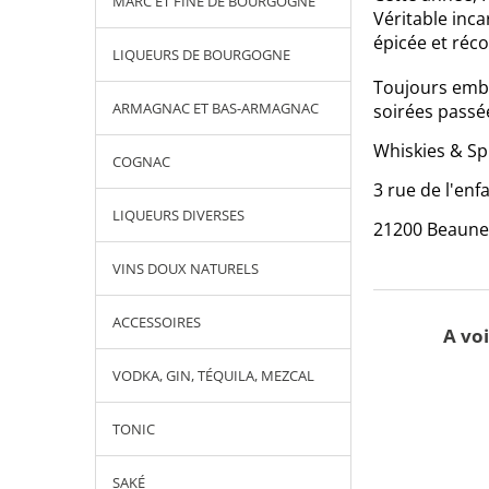
MARC ET FINE DE BOURGOGNE
Véritable inc
épicée et réco
LIQUEURS DE BOURGOGNE
Toujours embou
ARMAGNAC ET BAS-ARMAGNAC
soirées passé
Whiskies & Spi
COGNAC
3 rue de l'enf
LIQUEURS DIVERSES
21200 Beaune
VINS DOUX NATURELS
ACCESSOIRES
A voi
VODKA, GIN, TÉQUILA, MEZCAL
TONIC
SAKÉ