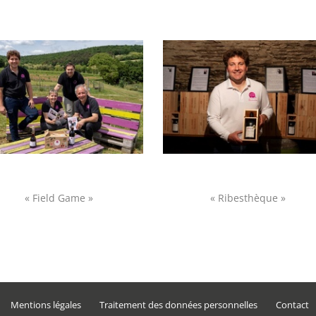
« Field Game »
« Ribesthèque »
Mentions légales
Traitement des données personnelles
Contact