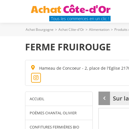
Achat
Côte-d'Or
Tous les commerces en un clic !
Achat Bourgogne
>
Achat Côte-d'Or
>
Alimentation
>
Produits
FERME FRUIROUGE
Hameau de Concoeur - 2, place de l'Eglise 2
Sur l
ACCUEIL
Produit
précédent
POÈMES CHANTAL OLIVIER
CONFITURES FERMIÈRES BIO