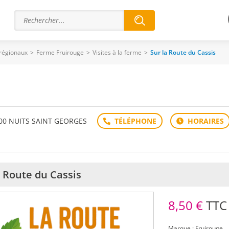
 régionaux
>
Ferme Fruirouge
>
Visites à la ferme
>
Sur la Route du Cassis
1700 NUITS SAINT GEORGES
a Route du Cassis
8,50 €
TTC
Marque : Fruirouge