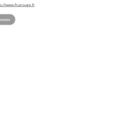
s://www.fruirouge.fr
estion