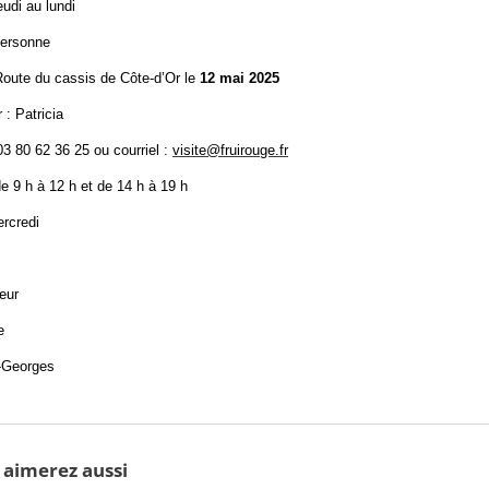
eudi au lundi
 personne
oute du cassis de Côte-d’Or le
12 mai 2025
 : Patricia
3 80 62 36 25 ou courriel :
visite@fruirouge.fr
de 9 h à 12 h et de 14 h à 19 h
rcredi
œur
e
t-Georges
 aimerez aussi