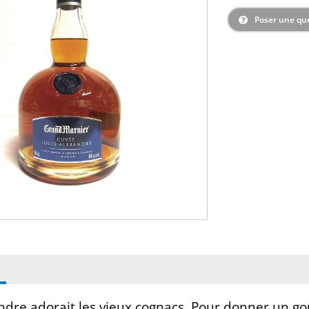
Poser une qu
ndre adorait les vieux cognacs. Pour donner un go