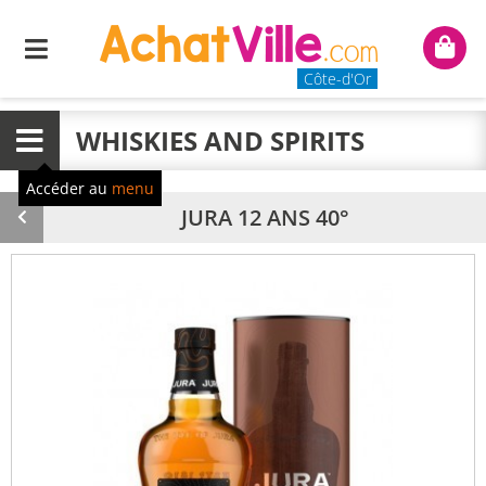
Menu
Mon
panie
Côte-d'Or
WHISKIES AND SPIRITS
Menu
Accéder au
menu
JURA 12 ANS 40°
Produit
précédent