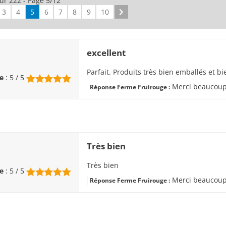
sur 222 - Page 5/12
3
4
5
6
7
8
9
10
Suivant
excellent
Parfait. Produits très bien emballés et 
e
: 5 / 5
Merci beaucoup,
Réponse Ferme Fruirouge :
Très bien
Très bien
e
: 5 / 5
Merci beaucou
Réponse Ferme Fruirouge :