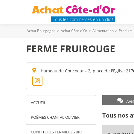
Achat
Côte-d'Or
Tous les commerces en un clic !
Achat Bourgogne
>
Achat Côte-d'Or
>
Alimentation
>
Produits
FERME FRUIROUGE
Hameau de Concoeur - 2, place de l'Eglise 2
Avi
ACCUEIL
Tous nos a
POÈMES CHANTAL OLIVIER
CONFITURES FERMIÈRES BIO