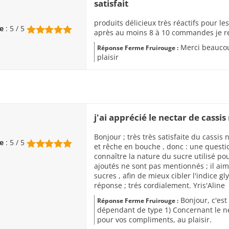
satisfait
produits délicieux très réactifs pour
e
: 5 / 5
après au moins 8 à 10 commandes je 
Merci beaucou
Réponse Ferme Fruirouge :
plaisir
j'ai apprécié le nectar de cassis
Bonjour ; très très satisfaite du cassis 
e
: 5 / 5
et rêche en bouche , donc : une questio
connaître la nature du sucre utilisé pou
ajoutés ne sont pas mentionnés ; il aime
sucres , afin de mieux cibler l'indice g
réponse ; trés cordialement. Yris'Aline
Bonjour, c'est 
Réponse Ferme Fruirouge :
dépendant de type 1) Concernant le nec
pour vos compliments, au plaisir.