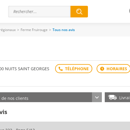
 régionaux
>
Ferme Fruirouge
>
Tous nos avis
1700 NUITS SAINT GEORGES
Livra
s de nos clients
vis