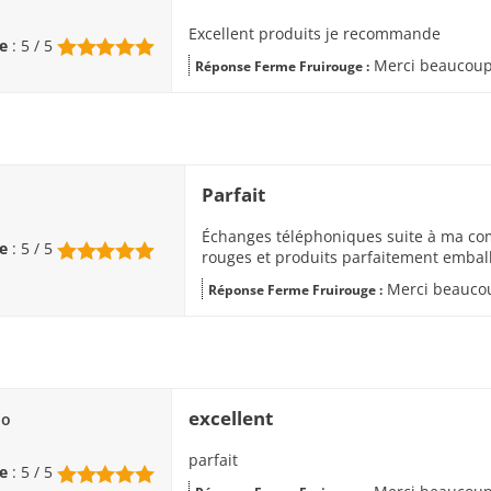
Excellent produits je recommande
e
: 5 / 5
Merci beaucoup c
Réponse Ferme Fruirouge :
Parfait
Échanges téléphoniques suite à ma com
e
: 5 / 5
rouges et produits parfaitement embal
Merci beaucou
Réponse Ferme Fruirouge :
excellent
do
parfait
e
: 5 / 5