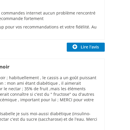
 les commandes internet aucun problème rencontré
recommande fortement
p pour vos recommandations et votre fidélité. Au
Lire l'avis
 noir
noir ; habituellement , le cassis a un goût puissant
n : mon ami étant diabétique , il aimerait
r le nectar ; 35% de fruit ,mais les éléments
rait connaître si c'est du " fructose" ou d'autres
lycémique , important pour lui ; MERCI pour votre
Isabelle je suis moi-aussi diabétique (insulino-
tar c'est du sucre (saccharose) et de l'eau. Merci