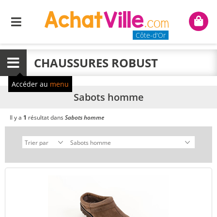
Menu
Mon
panie
Côte-d'Or
CHAUSSURES ROBUST
Menu
Accéder au
menu
Sabots homme
Il y a
1
résultat dans
Sabots homme