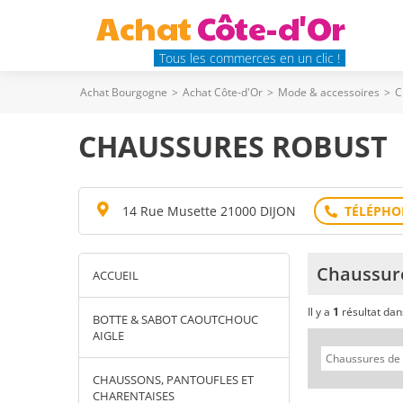
Achat
Côte-d'Or
Tous les commerces en un clic !
Achat Bourgogne
>
Achat Côte-d'Or
>
Mode & accessoires
>
C
CHAUSSURES ROBUST
14 Rue Musette 21000 DIJON
Chaussure
ACCUEIL
Il y a
1
résultat da
BOTTE & SABOT CAOUTCHOUC
AIGLE
CHAUSSONS, PANTOUFLES ET
CHARENTAISES