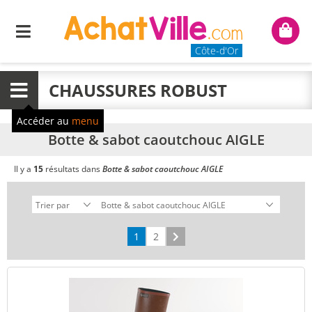
Menu
Mon
panie
Côte-d'Or
CHAUSSURES ROBUST
Menu
Accéder au
menu
Botte & sabot caoutchouc AIGLE
Il y a
15
résultats dans
Botte & sabot caoutchouc AIGLE
1
2
Suivant