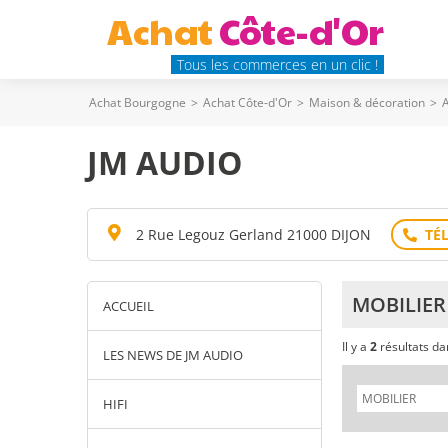
Achat
Côte-d'Or
Tous les commerces en un clic !
Achat Bourgogne
>
Achat Côte-d'Or
>
Maison & décoration
>
A
JM AUDIO
2 Rue Legouz Gerland 21000 DIJON
MOBILIER
ACCUEIL
Il y a
2
résultats d
LES NEWS DE JM AUDIO
HIFI